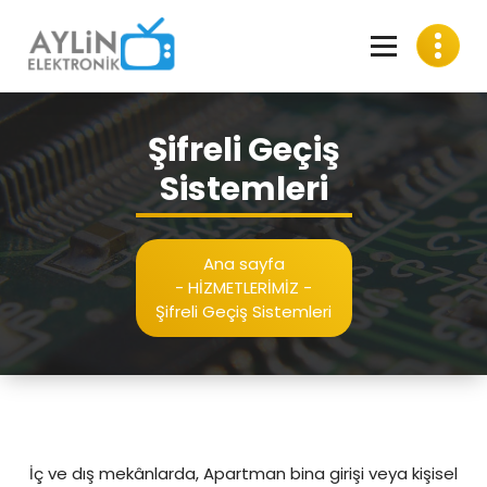
İçeriğe
geç
Led&Lcd Televizyon Tamir -Merkezi Uydu Santral Sistemleri - Çanak Ayarı -
Elektronik Malzeme Satış - Bakım Onarım
Şifreli Geçiş
Sistemleri
Ana sayfa
-
HİZMETLERİMİZ
-
Şifreli Geçiş Sistemleri
İç ve dış mekânlarda, Apartman bina girişi veya kişisel